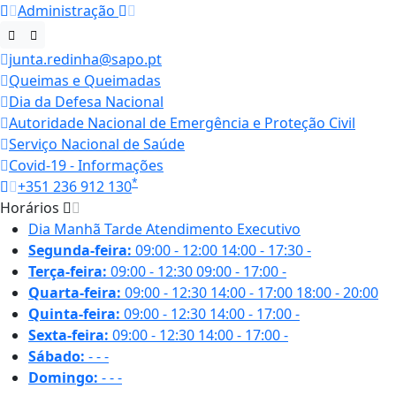
Administração
junta.redinha@sapo.pt
Queimas e Queimadas
Dia da Defesa Nacional
Autoridade Nacional de Emergência e Proteção Civil
Serviço Nacional de Saúde
Covid-19 - Informações
*
+351 236 912 130
Horários
Dia
Manhã
Tarde
Atendimento Executivo
Segunda-feira:
09:00 - 12:00
14:00 - 17:30
-
Terça-feira:
09:00 - 12:30
09:00 - 17:00
-
Quarta-feira:
09:00 - 12:30
14:00 - 17:00
18:00 - 20:00
Quinta-feira:
09:00 - 12:30
14:00 - 17:00
-
Sexta-feira:
09:00 - 12:30
14:00 - 17:00
-
Sábado:
-
-
-
Domingo:
-
-
-