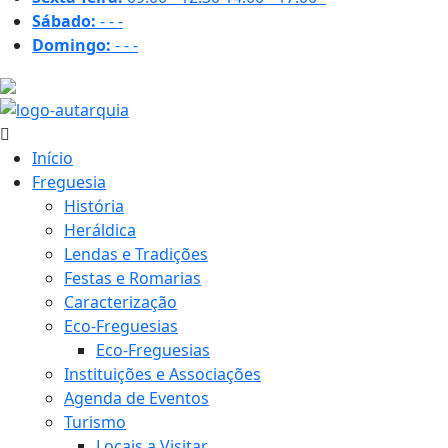
Sábado:
-
-
-
Domingo:
-
-
-
20.5 ºC
Início
Freguesia
História
Heráldica
Lendas e Tradições
Festas e Romarias
Caracterização
Eco-Freguesias
Eco-Freguesias
Instituições e Associações
Agenda de Eventos
Turismo
Locais a Visitar