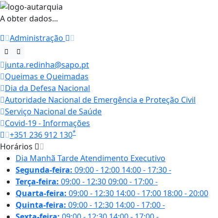
A obter dados...
Administração
junta.redinha@sapo.pt
Queimas e Queimadas
Dia da Defesa Nacional
Autoridade Nacional de Emergência e Proteção Civil
Serviço Nacional de Saúde
Covid-19 - Informações
*
+351 236 912 130
Horários
Dia
Manhã
Tarde
Atendimento Executivo
Segunda-feira:
09:00 - 12:00
14:00 - 17:30
-
Terça-feira:
09:00 - 12:30
09:00 - 17:00
-
Quarta-feira:
09:00 - 12:30
14:00 - 17:00
18:00 - 20:00
Quinta-feira:
09:00 - 12:30
14:00 - 17:00
-
Sexta-feira:
09:00 - 12:30
14:00 - 17:00
-