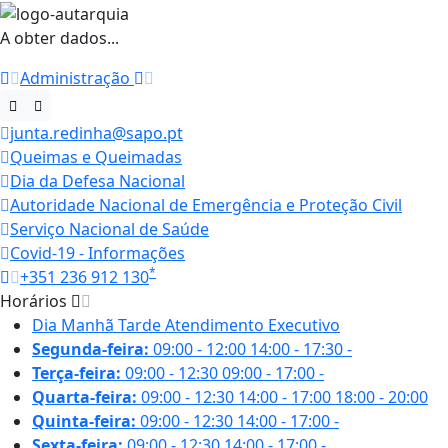
A obter dados...
Administração
junta.redinha@sapo.pt
Queimas e Queimadas
Dia da Defesa Nacional
Autoridade Nacional de Emergência e Proteção Civil
Serviço Nacional de Saúde
Covid-19 - Informações
*
+351 236 912 130
Horários
Dia
Manhã
Tarde
Atendimento Executivo
Segunda-feira:
09:00 - 12:00
14:00 - 17:30
-
Terça-feira:
09:00 - 12:30
09:00 - 17:00
-
Quarta-feira:
09:00 - 12:30
14:00 - 17:00
18:00 - 20:00
Quinta-feira:
09:00 - 12:30
14:00 - 17:00
-
Sexta-feira:
09:00 - 12:30
14:00 - 17:00
-