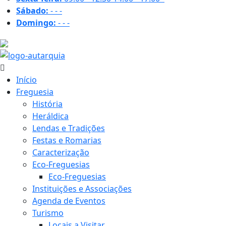
Sábado:
-
-
-
Domingo:
-
-
-
16.9 ºC
Início
Freguesia
História
Heráldica
Lendas e Tradições
Festas e Romarias
Caracterização
Eco-Freguesias
Eco-Freguesias
Instituições e Associações
Agenda de Eventos
Turismo
Locais a Visitar