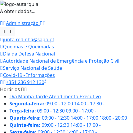
A obter dados...
Administração
junta.redinha@sapo.pt
Queimas e Queimadas
Dia da Defesa Nacional
Autoridade Nacional de Emergência e Proteção Civil
Serviço Nacional de Saúde
Covid-19 - Informações
*
+351 236 912 130
Horários
Dia
Manhã
Tarde
Atendimento Executivo
Segunda-feira:
09:00 - 12:00
14:00 - 17:30
-
Terça-feira:
09:00 - 12:30
09:00 - 17:00
-
Quarta-feira:
09:00 - 12:30
14:00 - 17:00
18:00 - 20:00
Quinta-feira:
09:00 - 12:30
14:00 - 17:00
-
Sexta-feira:
09:00 - 12:30
14:00 - 17:00
-