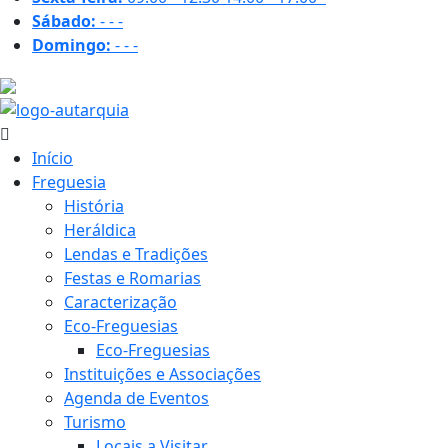
Sábado:
-
-
-
Domingo:
-
-
-
26 ºC
Início
Freguesia
História
Heráldica
Lendas e Tradições
Festas e Romarias
Caracterização
Eco-Freguesias
Eco-Freguesias
Instituições e Associações
Agenda de Eventos
Turismo
Locais a Visitar