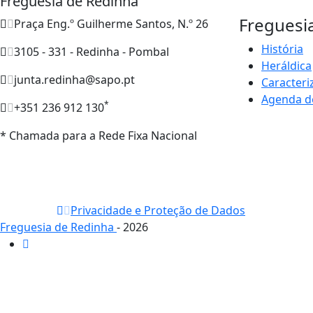
Freguesia de Redinha
Freguesi
Praça Eng.º Guilherme Santos, N.º 26
História
3105 - 331 - Redinha - Pombal
Heráldica
junta.redinha@sapo.pt
Caracteri
Agenda d
*
+351 236 912 130
* Chamada para a Rede Fixa Nacional
Privacidade e Proteção de Dados
Freguesia de Redinha
- 2026