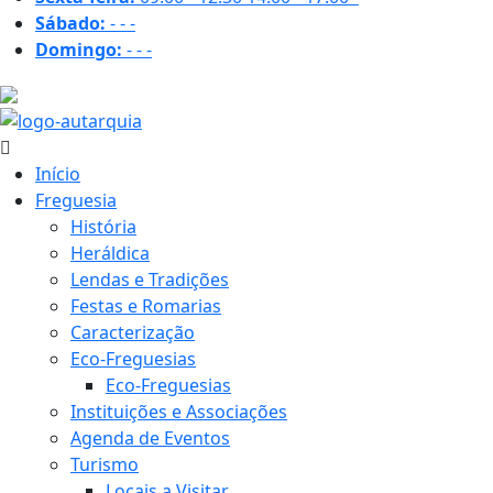
Sábado:
-
-
-
Domingo:
-
-
-
30.7 ºC
Início
Freguesia
História
Heráldica
Lendas e Tradições
Festas e Romarias
Caracterização
Eco-Freguesias
Eco-Freguesias
Instituições e Associações
Agenda de Eventos
Turismo
Locais a Visitar