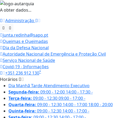
A obter dados...
Administração
junta.redinha@sapo.pt
Queimas e Queimadas
Dia da Defesa Nacional
Autoridade Nacional de Emergência e Proteção Civil
Serviço Nacional de Saúde
Covid-19 - Informações
*
+351 236 912 130
Horários
Dia
Manhã
Tarde
Atendimento Executivo
Segunda-feira:
09:00 - 12:00
14:00 - 17:30
-
Terça-feira:
09:00 - 12:30
09:00 - 17:00
-
Quarta-feira:
09:00 - 12:30
14:00 - 17:00
18:00 - 20:00
Quinta-feira:
09:00 - 12:30
14:00 - 17:00
-
Sexta-feira:
09:00 - 12:30
14:00 - 17:00
-