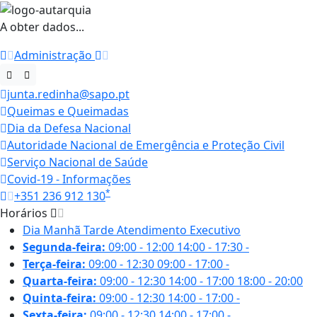
A obter dados...
Administração
junta.redinha@sapo.pt
Queimas e Queimadas
Dia da Defesa Nacional
Autoridade Nacional de Emergência e Proteção Civil
Serviço Nacional de Saúde
Covid-19 - Informações
*
+351 236 912 130
Horários
Dia
Manhã
Tarde
Atendimento Executivo
Segunda-feira:
09:00 - 12:00
14:00 - 17:30
-
Terça-feira:
09:00 - 12:30
09:00 - 17:00
-
Quarta-feira:
09:00 - 12:30
14:00 - 17:00
18:00 - 20:00
Quinta-feira:
09:00 - 12:30
14:00 - 17:00
-
Sexta-feira:
09:00 - 12:30
14:00 - 17:00
-