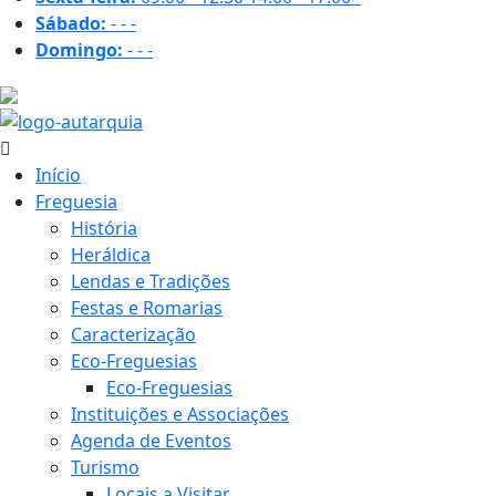
Sábado:
-
-
-
Domingo:
-
-
-
20.5 ºC
Início
Freguesia
História
Heráldica
Lendas e Tradições
Festas e Romarias
Caracterização
Eco-Freguesias
Eco-Freguesias
Instituições e Associações
Agenda de Eventos
Turismo
Locais a Visitar