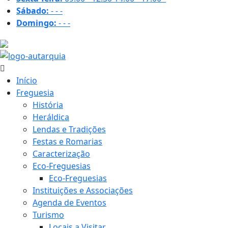
Sábado:
-
-
-
Domingo:
-
-
-
16.2 ºC
Início
Freguesia
História
Heráldica
Lendas e Tradições
Festas e Romarias
Caracterização
Eco-Freguesias
Eco-Freguesias
Instituições e Associações
Agenda de Eventos
Turismo
Locais a Visitar