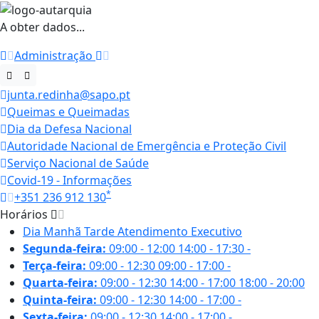
A obter dados...
Administração
junta.redinha@sapo.pt
Queimas e Queimadas
Dia da Defesa Nacional
Autoridade Nacional de Emergência e Proteção Civil
Serviço Nacional de Saúde
Covid-19 - Informações
*
+351 236 912 130
Horários
Dia
Manhã
Tarde
Atendimento Executivo
Segunda-feira:
09:00 - 12:00
14:00 - 17:30
-
Terça-feira:
09:00 - 12:30
09:00 - 17:00
-
Quarta-feira:
09:00 - 12:30
14:00 - 17:00
18:00 - 20:00
Quinta-feira:
09:00 - 12:30
14:00 - 17:00
-
Sexta-feira:
09:00 - 12:30
14:00 - 17:00
-