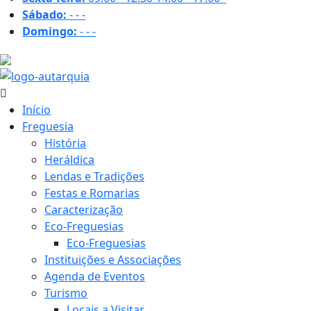
Sábado:
-
-
-
Domingo:
-
-
-
17.9 ºC
Início
Freguesia
História
Heráldica
Lendas e Tradições
Festas e Romarias
Caracterização
Eco-Freguesias
Eco-Freguesias
Instituições e Associações
Agenda de Eventos
Turismo
Locais a Visitar