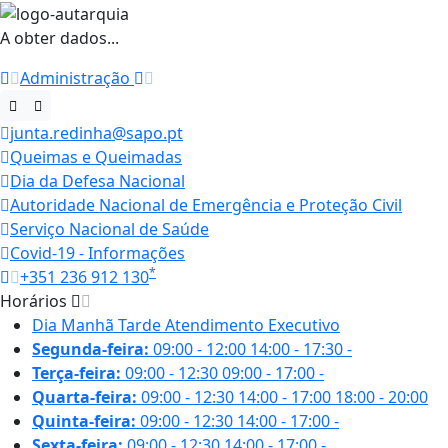
A obter dados...
Administração
junta.redinha@sapo.pt
Queimas e Queimadas
Dia da Defesa Nacional
Autoridade Nacional de Emergência e Proteção Civil
Serviço Nacional de Saúde
Covid-19 - Informações
*
+351 236 912 130
Horários
Dia
Manhã
Tarde
Atendimento Executivo
Segunda-feira:
09:00 - 12:00
14:00 - 17:30
-
Terça-feira:
09:00 - 12:30
09:00 - 17:00
-
Quarta-feira:
09:00 - 12:30
14:00 - 17:00
18:00 - 20:00
Quinta-feira:
09:00 - 12:30
14:00 - 17:00
-
Sexta-feira:
09:00 - 12:30
14:00 - 17:00
-