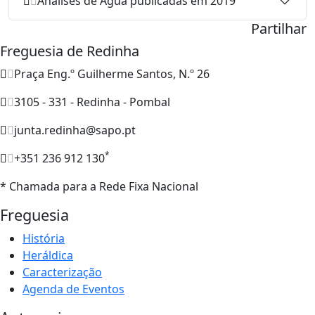
Análises de Água publicadas em 2019
Partilhar
Freguesia de Redinha
Praça Eng.º Guilherme Santos, N.º 26
3105 - 331 - Redinha - Pombal
junta.redinha@sapo.pt
*
+351 236 912 130
* Chamada para a Rede Fixa Nacional
Freguesia
História
Heráldica
Caracterização
Agenda de Eventos