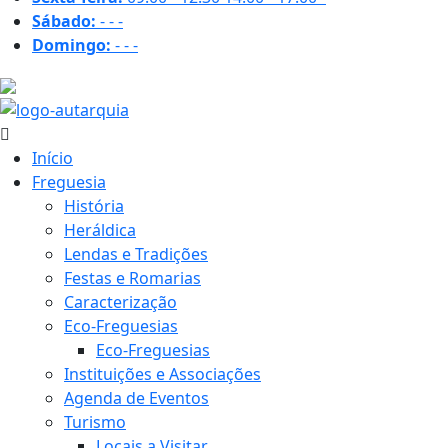
Sábado:
-
-
-
Domingo:
-
-
-
30.7 ºC
Início
Freguesia
História
Heráldica
Lendas e Tradições
Festas e Romarias
Caracterização
Eco-Freguesias
Eco-Freguesias
Instituições e Associações
Agenda de Eventos
Turismo
Locais a Visitar