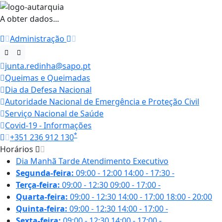
A obter dados...
Administração
junta.redinha@sapo.pt
Queimas e Queimadas
Dia da Defesa Nacional
Autoridade Nacional de Emergência e Proteção Civil
Serviço Nacional de Saúde
Covid-19 - Informações
*
+351 236 912 130
Horários
Dia
Manhã
Tarde
Atendimento Executivo
Segunda-feira:
09:00 - 12:00
14:00 - 17:30
-
Terça-feira:
09:00 - 12:30
09:00 - 17:00
-
Quarta-feira:
09:00 - 12:30
14:00 - 17:00
18:00 - 20:00
Quinta-feira:
09:00 - 12:30
14:00 - 17:00
-
Sexta-feira:
09:00 - 12:30
14:00 - 17:00
-