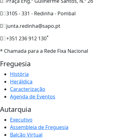
Praça Eng.º Guilherme Santos, N.º 26
3105 - 331 - Redinha - Pombal
junta.redinha@sapo.pt
*
+351 236 912 130
* Chamada para a Rede Fixa Nacional
Freguesia
História
Heráldica
Caracterização
Agenda de Eventos
Autarquia
Executivo
Assembleia de Freguesia
Balcão Virtual