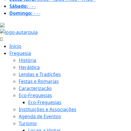
Sábado:
-
-
-
Domingo:
-
-
-
18.3 ºC
Início
Freguesia
História
Heráldica
Lendas e Tradições
Festas e Romarias
Caracterização
Eco-Freguesias
Eco-Freguesias
Instituições e Associações
Agenda de Eventos
Turismo
Locais a Visitar