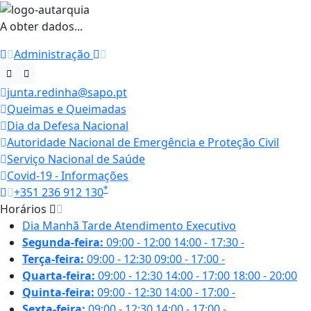
A obter dados...
Administração
junta.redinha@sapo.pt
Queimas e Queimadas
Dia da Defesa Nacional
Autoridade Nacional de Emergência e Proteção Civil
Serviço Nacional de Saúde
Covid-19 - Informações
*
+351 236 912 130
Horários
Dia
Manhã
Tarde
Atendimento Executivo
Segunda-feira:
09:00 - 12:00
14:00 - 17:30
-
Terça-feira:
09:00 - 12:30
09:00 - 17:00
-
Quarta-feira:
09:00 - 12:30
14:00 - 17:00
18:00 - 20:00
Quinta-feira:
09:00 - 12:30
14:00 - 17:00
-
Sexta-feira:
09:00 - 12:30
14:00 - 17:00
-