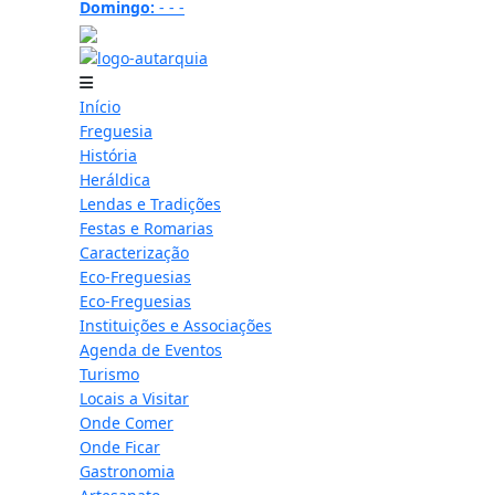
Domingo:
-
-
-
18.3 ºC
Início
Freguesia
História
Heráldica
Lendas e Tradições
Festas e Romarias
Caracterização
Eco-Freguesias
Eco-Freguesias
Instituições e Associações
Agenda de Eventos
Turismo
Locais a Visitar
Onde Comer
Onde Ficar
Gastronomia