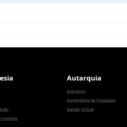
esia
Autarquia
Executivo
Assembleia de Freguesia
zação
Balcão Virtual
 Eventos