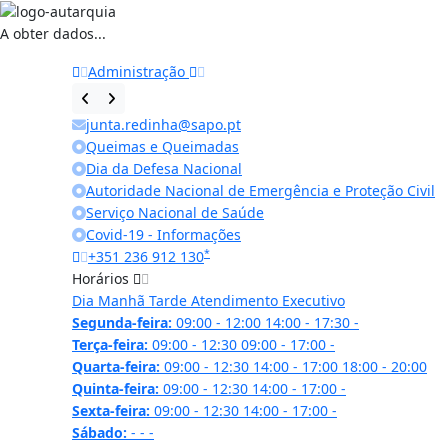
A obter dados...
Administração
junta.redinha@sapo.pt
Queimas e Queimadas
Dia da Defesa Nacional
Autoridade Nacional de Emergência e Proteção Civil
Serviço Nacional de Saúde
Covid-19 - Informações
*
+351 236 912 130
Horários
Dia
Manhã
Tarde
Atendimento Executivo
Segunda-feira:
09:00 - 12:00
14:00 - 17:30
-
Terça-feira:
09:00 - 12:30
09:00 - 17:00
-
Quarta-feira:
09:00 - 12:30
14:00 - 17:00
18:00 - 20:00
Quinta-feira:
09:00 - 12:30
14:00 - 17:00
-
Sexta-feira:
09:00 - 12:30
14:00 - 17:00
-
Sábado:
-
-
-