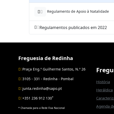
Regulamento de Apoio à Natalidade
Regulamentos publicados em 2022
Freguesia de Redinha
Fregu
Praça Eng.º Guilherme Santos, N.º 26
3105 - 331 - Redinha - Pombal
História
junta.redinha@sapo.pt
Heráldica
*
Caracteri
+351 236 912 130
Agenda de
* Chamada para a Rede Fixa Nacional