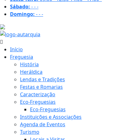
Sábado:
-
-
-
Domingo:
-
-
-
26.4 ºC
Início
Freguesia
História
Heráldica
Lendas e Tradições
Festas e Romarias
Caracterização
Eco-Freguesias
Eco-Freguesias
Instituições e Associações
Agenda de Eventos
Turismo
Locais a Visitar