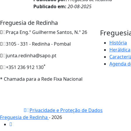
Publicado em:
20-08-2025
Freguesia de Redinha
Freguesi
Praça Eng.º Guilherme Santos, N.º 26
História
3105 - 331 - Redinha - Pombal
Heráldica
junta.redinha@sapo.pt
Caracteri
Agenda d
*
+351 236 912 130
* Chamada para a Rede Fixa Nacional
Privacidade e Proteção de Dados
Freguesia de Redinha
- 2026