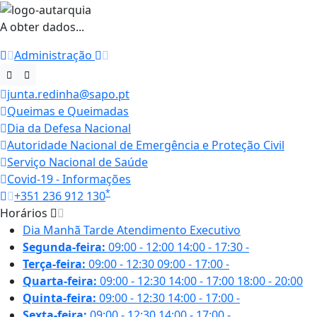
A obter dados...
Administração
junta.redinha@sapo.pt
Queimas e Queimadas
Dia da Defesa Nacional
Autoridade Nacional de Emergência e Proteção Civil
Serviço Nacional de Saúde
Covid-19 - Informações
*
+351 236 912 130
Horários
Dia
Manhã
Tarde
Atendimento Executivo
Segunda-feira:
09:00 - 12:00
14:00 - 17:30
-
Terça-feira:
09:00 - 12:30
09:00 - 17:00
-
Quarta-feira:
09:00 - 12:30
14:00 - 17:00
18:00 - 20:00
Quinta-feira:
09:00 - 12:30
14:00 - 17:00
-
Sexta-feira:
09:00 - 12:30
14:00 - 17:00
-